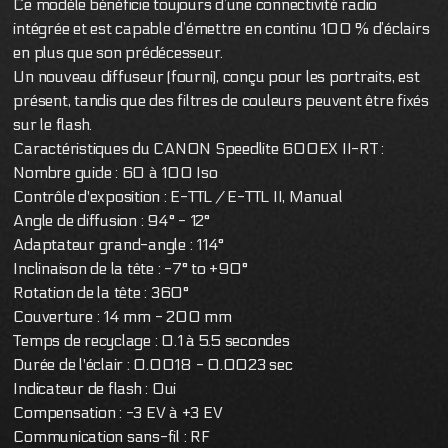
Ce modèle bénéficie toujours d’une connectivité radio
intégrée et est capable d’émettre en continu 100 % d’éclairs
en plus que son prédécesseur.
Un nouveau diffuseur (fourni), conçu pour les portraits, est
présent, tandis que des filtres de couleurs peuvent être fixés
sur le flash.
Caractéristiques du CANON Speedlite 600EX II-RT :
Nombre guide : 60 à 100 Iso
Contrôle d'exposition : E-TTL / E-TTL II, Manual
Angle de diffusion : 94° - 12°
Adaptateur grand-angle : 114°
Inclinaison de la tête : -7° to +90°
Rotation de la tête : 360°
Couverture : 14 mm - 200 mm
Temps de recyclage : 0.1 à 5.5 secondes
Durée de l'éclair : 0.0018 - 0.0023 sec
Indicateur de flash : Oui
Compensation : -3 EV à +3 EV
Communication sans-fil : RF