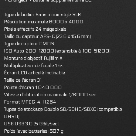
Type de boîtier Sans miroir style SLR
Résolution maximale 6000 x 4000
Pixels effectifs 24 mégapixels
Taille du capteur APS-C (23.6 x 15.6 mm)
Type de capteur CMOS
ISO Auto, 200-12800 (extensible à 100-51200)
Monture d'objectif Fujifilm X
Multiplicateur de focale 1.5×
Écran LCD articulé Inclinable
Taille de l'écran 3″
Points d'écran 1 040 000
Vitesse d'obturation maximale 1/8000 sec
Format MPEG-4, H.264
Types de stockage Double SD/SDHC/SDXC (compatible
UHS II)
USB USB 3.0 (5 GBit/sec)
Poids (avec batteries) 507 g